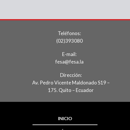
Teléfonos:
(02)393080
E-mail:
fesa@fesa.la
Dirección:
Av. Pedro Vicente Maldonado S19 –
175. Quito – Ecuador
INICIO