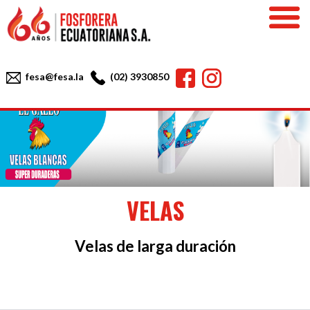
Skip
to
content
Facebook
Instagram
fesa@fesa.la
(02) 3930850
VELAS
Velas de larga duración