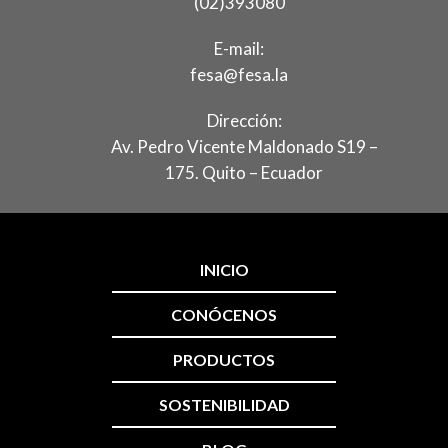
(02)393080
E-mail:
fesa@fesa.la
Dirección:
Av. Pedro Vicente Maldonado S19 –
175. Quito – Ecuador
INICIO
CONÓCENOS
PRODUCTOS
SOSTENIBILIDAD