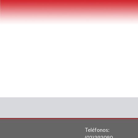
Teléfonos:
(02)393080