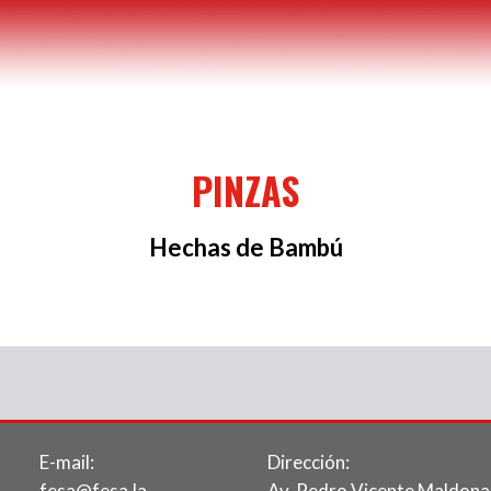
PINZAS
Hechas de Bambú
E-mail:
Dirección:
fesa@fesa.la
Av. Pedro Vicente Maldona