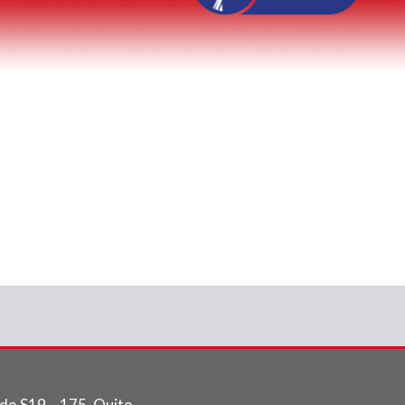
do S19 – 175. Quito –