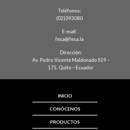
Teléfonos:
(02)393080
E-mail:
fesa@fesa.la
Dirección:
Av. Pedro Vicente Maldonado S19 –
175. Quito – Ecuador
INICIO
CONÓCENOS
PRODUCTOS