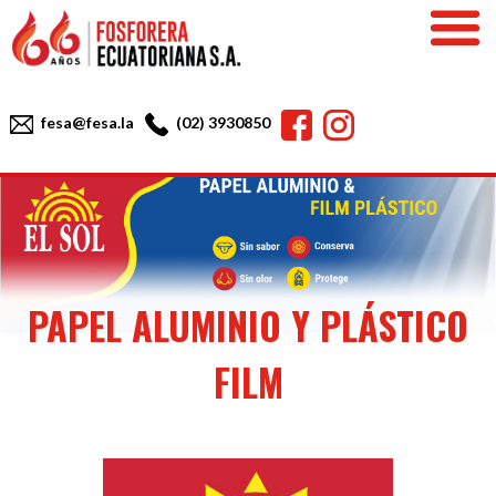
Skip
to
content
Facebook
Instagram
fesa@fesa.la
(02) 3930850
PAPEL ALUMINIO Y PLÁSTICO
FILM