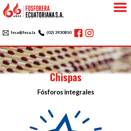
Skip
to
content
Facebook
Instagram
fesa@fesa.la
(02) 3930850
Chispas
Fósforos integrales