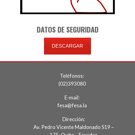
DATOS DE SEGURIDAD
DESCARGAR
Teléfonos:
(02)393080
E-mail:
fesa@fesa.la
Dirección:
Av. Pedro Vicente Maldonado S19 –
175. Quito – Ecuador