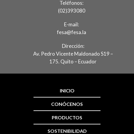
Teléfonos:
(02)393080
E-mail:
fesa@fesa.la
Dirección:
Av. Pedro Vicente Maldonado S19 –
175. Quito – Ecuador
INICIO
CONÓCENOS
PRODUCTOS
SOSTENIBILIDAD