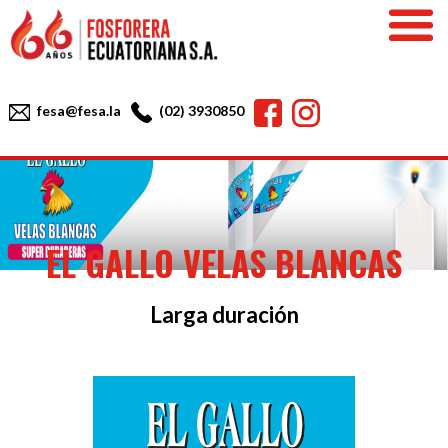
Skip
to
content
Facebook
Instagram
fesa@fesa.la
(02) 3930850
EL GALLO VELAS BLANCAS
Larga duración